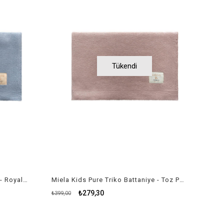
Tükendi
Miela Kids Pure Triko Battaniye - Royal Mavi
Miela Kids Pure Triko Battaniye - Toz Pembe
₺279,30
₺399,00