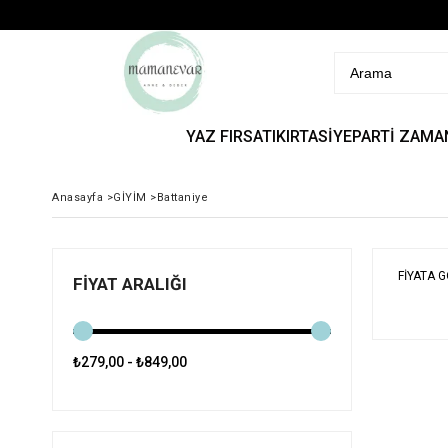
YAZ FIRSATI
KIRTASİYE
PARTİ ZAMA
Anasayfa
>
GİYİM
>
Battaniye
FIYATA 
FIYAT ARALIĞI
₺279,00 - ₺849,00