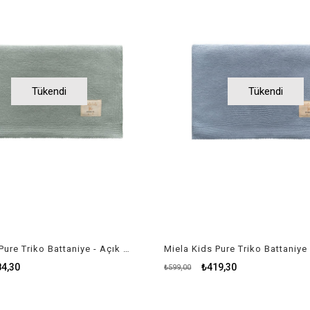
Tükendi
Tükendi
Miela Kids Pure Triko Battaniye - Açık Mint
4,30
₺419,30
₺599,00