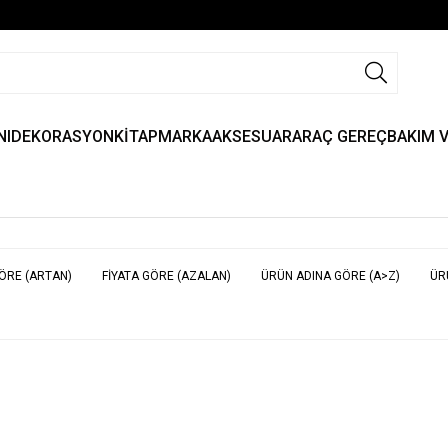
NI
DEKORASYON
KİTAP
MARKA
AKSESUAR
ARAÇ GEREÇ
BAKIM 
GÖRE (ARTAN)
FIYATA GÖRE (AZALAN)
ÜRÜN ADINA GÖRE (A>Z)
ÜR