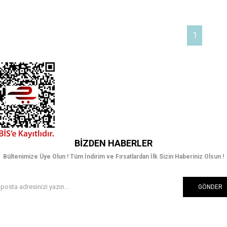
1
BIZDEN HABERLER
Bültenimize Üye Olun ! Tüm İndirim ve Fırsatlardan İlk Sizin Haberiniz Olsun !
GÖNDER