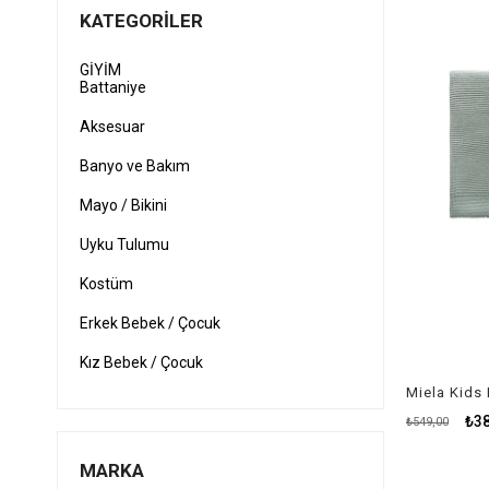
KATEGORILER
GİYİM
Battaniye
Aksesuar
Banyo ve Bakım
Mayo / Bikini
Uyku Tulumu
Kostüm
Erkek Bebek / Çocuk
Kız Bebek / Çocuk
Yağmurluk
₺38
₺549,00
Ayakkabı
MARKA