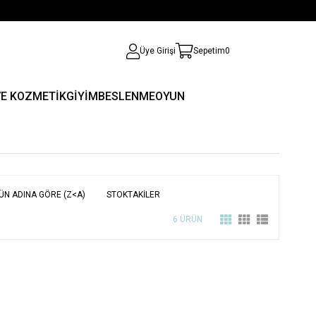
Üye Girişi
Sepetim
0
VE KOZMETİK
GİYİM
BESLENME
OYUN
ÜN ADINA GÖRE (Z<A)
STOKTAKILER
6 ÜRÜN