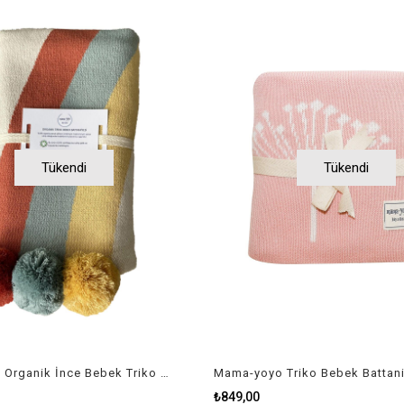
Tükendi
Tükendi
Mama-yoyo Organik İnce Bebek Triko Battaniye Rain-pompom Gökkuşağı
₺849,00