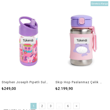
Ücretsiz Kargo
Tükendi
Tükendi
Stephen Joseph Pipetli Suluk Prenses
Skip Hop Paslanmaz Çelik Suluk Narwhal
₺249,00
₺2.199,90
1
2
3
...
6
>