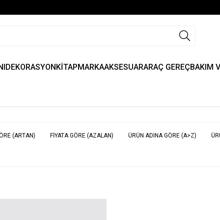
NI
DEKORASYON
KİTAP
MARKA
AKSESUAR
ARAÇ GEREÇ
BAKIM 
GÖRE (ARTAN)
FIYATA GÖRE (AZALAN)
ÜRÜN ADINA GÖRE (A>Z)
ÜR