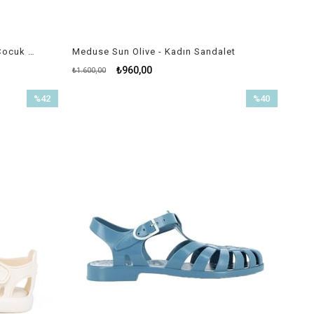
Meduse Suntropic Guimauve - Çocuk Sandalet
Meduse Sun Olive - Kadın Sandalet
₺960,00
₺1.600,00
%42
%40
İndirim
İndirim
%42İndirim
%40İndirim