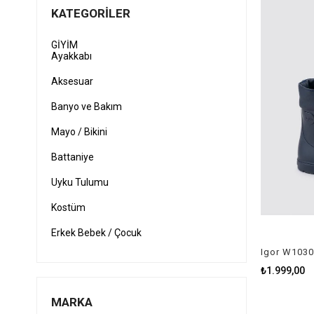
KATEGORILER
GİYİM
Ayakkabı
Aksesuar
Banyo ve Bakım
Mayo / Bikini
Battaniye
Uyku Tulumu
Kostüm
Erkek Bebek / Çocuk
Igor W1030
Kız Bebek / Çocuk
₺1.999,00
Yağmurluk
MARKA