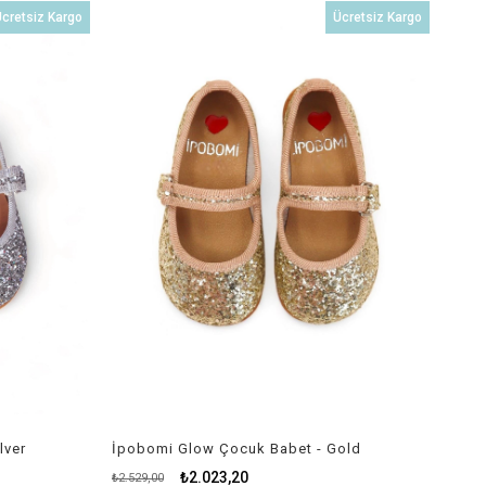
İndirim
İndirim
cretsiz Kargo
Ücretsiz Kargo
%20İndirim
%20İndirim
lver
İpobomi Glow Çocuk Babet - Gold
₺2.023,20
₺2.529,00