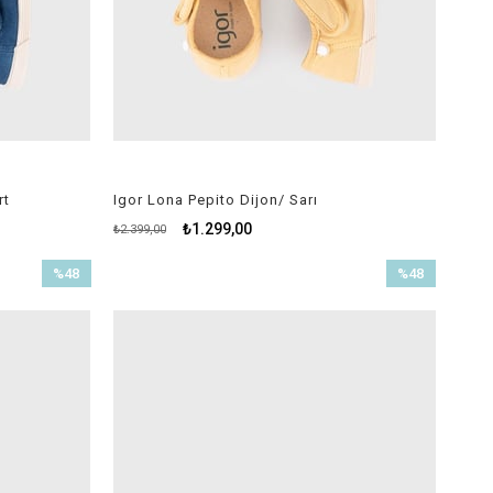
rt
Igor Lona Pepito Dijon/ Sarı
₺1.299,00
₺2.399,00
%48
%48
İndirim
İndirim
%48İndirim
%48İndirim