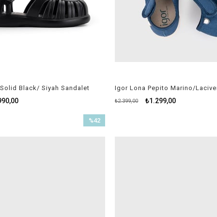
Solid Black/ Siyah Sandalet
Igor Lona Pepito Marino/Lacive
990,00
₺1.299,00
₺2.399,00
%42
İndirim
%42İndirim