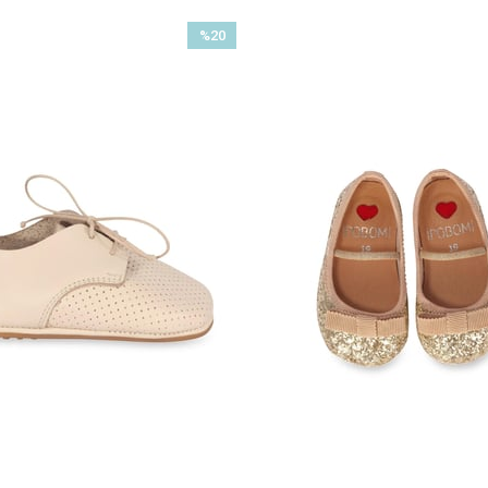
%20
İndirim
%20İndirim