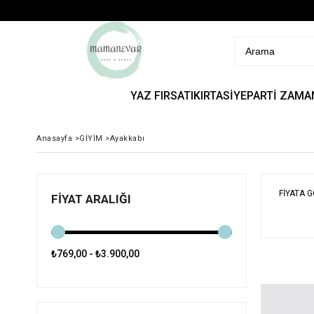
YAZ FIRSATI
KIRTASİYE
PARTİ ZAMA
Anasayfa
>
GİYİM
>
Ayakkabı
FIYATA 
FIYAT ARALIĞI
₺769,00 - ₺3.900,00