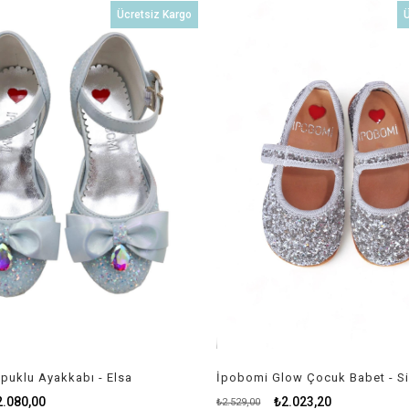
İndirim
Ücretsiz Kargo
Ü
%20İndirim
puklu Ayakkabı - Elsa
İpobomi Glow Çocuk Babet - Si
2.080,00
₺2.023,20
₺2.529,00