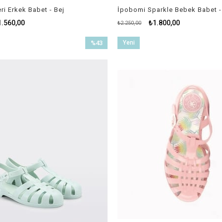
i Erkek Babet - Bej
İpobomi Sparkle Bebek Babet -
1.560,00
₺1.800,00
₺2.250,00
%43
Yeni
İndirim
Ürün
%43İndirim