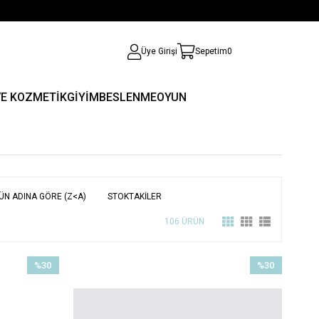
Üye Girişi
Sepetim
0
VE KOZMETİK
GİYİM
BESLENME
OYUN
ÜN ADINA GÖRE (Z<A)
STOKTAKILER
106 ÜRÜN
%30
%30
İndirim
İndirim
%30İndirim
%30İndirim