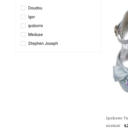
Doudou
Igor
ipobomi
Meduse
Stephen Joseph
İpobomi To
₺
₺2.600,00