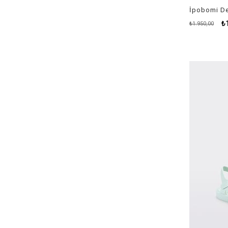
İpobomi Der
₺
₺1.950,00