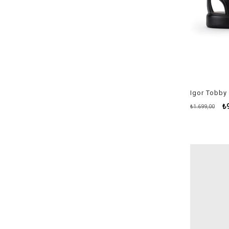
Igor Tobby 
₺
₺1.699,00