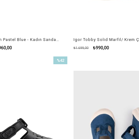
Meduse Sun Pastel Blue - Kadın Sandalet
960,00
₺990,00
₺1.699,00
%42
İndirim
%42İndirim