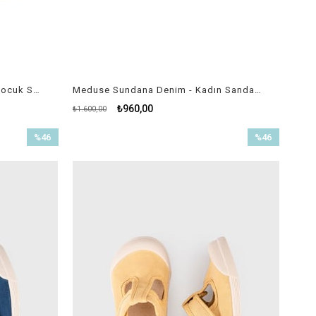
Igor Tobby Solid Marfil/ Krem Çocuk Sandalet
Meduse Sundana Denim - Kadın Sandalet
₺960,00
₺1.600,00
%46
%46
İndirim
İndirim
%46İndirim
%46İndirim