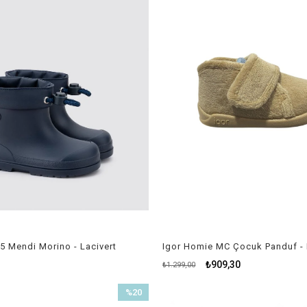
5 Mendi Morino - Lacivert
₺909,30
₺1.299,00
%20