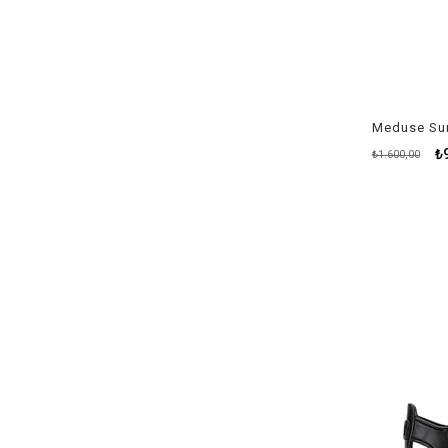
₺
₺1.600,00