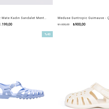
Igor Biarritz Mate Kadın Sandalet Menta - Mint
1.199,00
₺900,00
₺1.500,00
%40
İndirim
%40İndirim