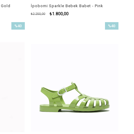
 Gold
İpobomi Sparkle Bebek Babet - Pink
₺1.800,00
₺2.250,00
%40
%40
İndirim
İndirim
%40İndirim
%40İndirim