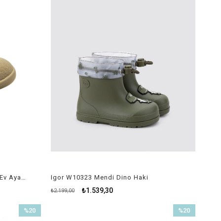
Igor Homie MC Çocuk Panduf - Ev Ayakkabısı Bej
Igor W10323 Mendi Dino Haki
₺1.539,30
₺2.199,00
%20
%20