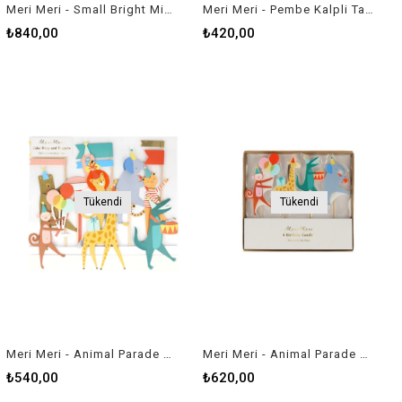
Meri Meri - Small Bright Mix Compostable Plates - Parlak Karışık Renk Doğal Bambu Karışım Tabaklar (M) (x8)
Meri Meri - Pembe Kalpli Tabaklar - L - 8'li
₺840,00
₺420,00
Tükendi
Tükendi
Meri Meri - Animal Parade Cake Wrap & Toppers - Hayvanlar Geçit Töreni Pasta Kenar Dekoru ve Süsleri
Meri Meri - Animal Parade Candles - Hayvan Geçit Töreni Mumlar - 4'lü
₺540,00
₺620,00