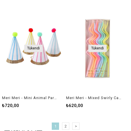
Tükendi
Tükendi
Meri Meri - Mini Animal Parade Hats - Mini Pon Ponlu Parti Şapkaları (8'li)
Meri Meri - Mixed Swirly Candles - Pastel Kıvrımlı Mumlar - 20'li
₺720,00
₺620,00
1
2
>