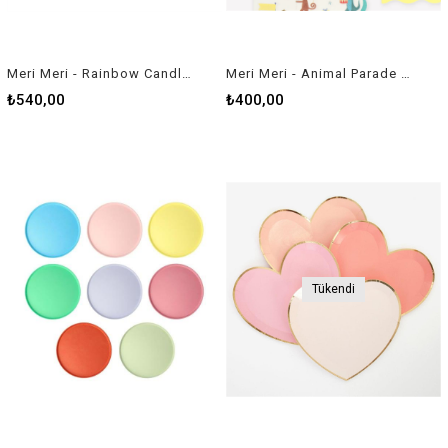
Meri Meri - Rainbow Candles - Gökkuşağı Mumlar - 5li
Meri Meri - Animal Parade Napkins - Hayvanlar Geçit Töreni Peçete - L - 16'lı
₺540,00
₺400,00
Tükendi