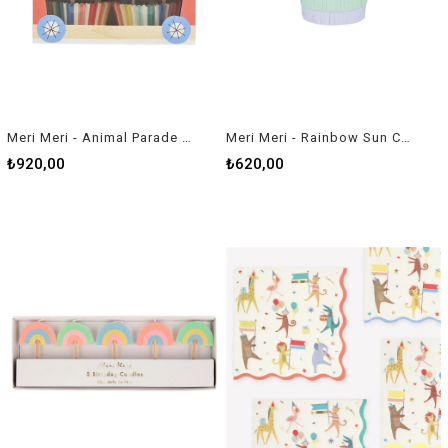
Meri Meri - Animal Parade Cupcake Kit - Hayvan Geçit Töreni Cupcake Kit (24'lü)
Meri Meri - Rainbow Sun Cups - Gökkuşağı Güneşli Bardaklar - 8'li
₺920,00
₺620,00