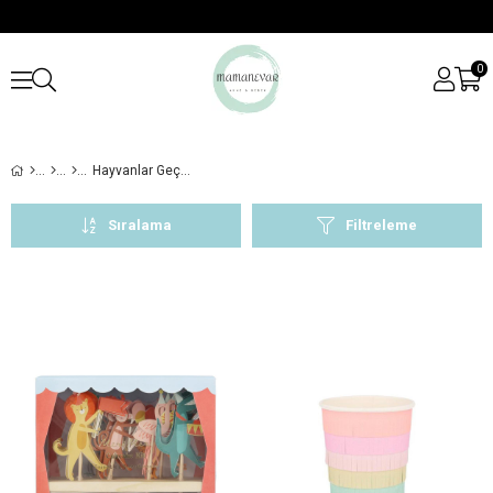
0
Hayvanlar Geçit Töreni
Sıralama
Filtreleme