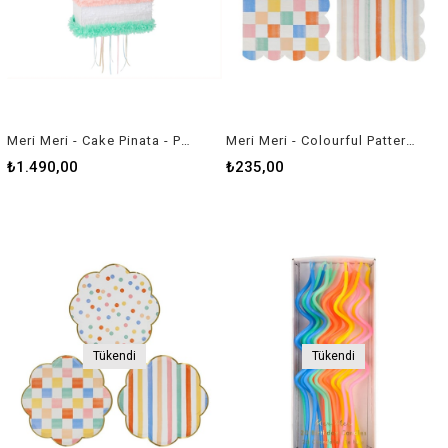
Meri Meri - Cake Pinata - Pasta Pinyata
Meri Meri - Colourful Pattern Large Napkins - Renkli Desenler Peçeteler - L - 16'lı
₺1.490,00
₺235,00
Tükendi
Tükendi