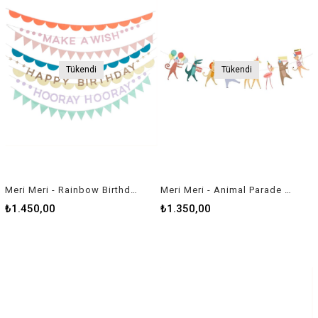
Tükendi
Tükendi
Meri Meri - Rainbow Birthday Garland - Gökkuşağı Doğum Günü Asılan Süsler - 8 parça
Meri Meri - Animal Parade Garland - Hayvan Geçit Töreni Asılan Süs
₺1.450,00
₺1.350,00