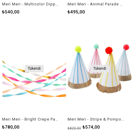
Meri Meri - Multicolor Dipped Glitter Candles - Çok Renkli Simli Mumlar
Meri Meri - Animal Parade Die Cut Plates - Hayvan geçit Töreni Tabaklar (8'li)
₺540,00
₺495,00
Tükendi
Tükendi
Meri Meri - Bright Crepe Paper Streamers - Renkli Kağıt Şeritler
Meri Meri - Stripe & Pompom Party Hats - Çizgili & Ponponlu Parti Şapkaları - L
₺780,00
₺574,00
₺820,00