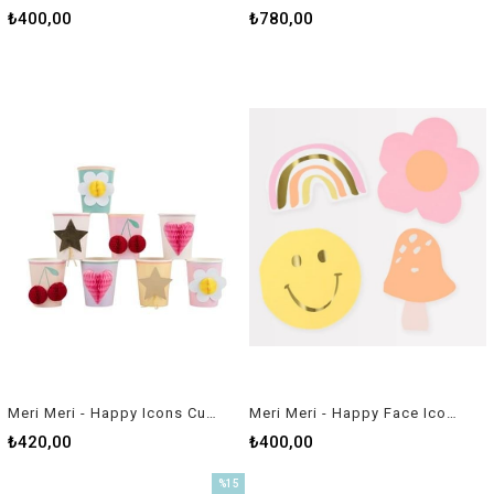
₺400,00
₺780,00
Meri Meri - Happy Icons Cups - Mutlu Yüzler Bardaklar (x8)
Meri Meri - Happy Face Icons Diecut Napkins - Mutlu Yüz Semboller Peçeteler (x16)
₺420,00
₺400,00
%15