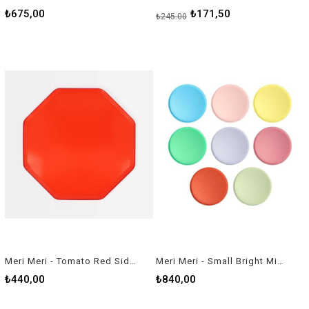
₺675,00
₺171,50
₺245,00
Meri Meri - Tomato Red Side Plates - Domates Kırmızısı Tabaklar (M) (x8)
Meri Meri - Small Bright Mix Compostable Plates - Parlak Karışık Renk Doğal Bambu Karışım Tabaklar (M) (x8)
₺440,00
₺840,00