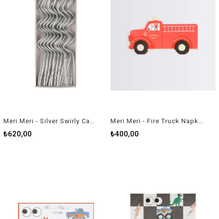
Meri Meri - Silver Swirly Candles - Gümüş Kıvrımlı Mumlar - 20'li
Meri Meri - Fire Truck Napkins - İtfaiye Kamyonu Peçete - 16'lı
₺620,00
₺400,00