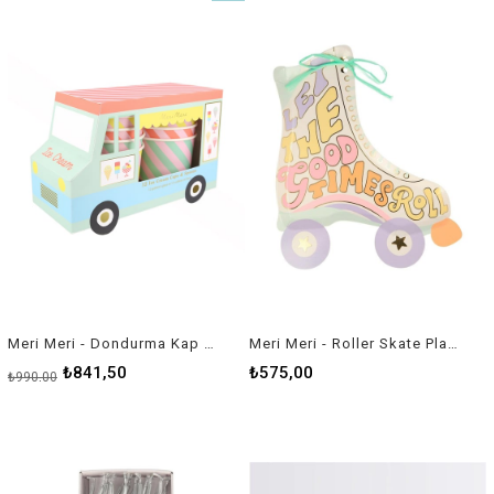
İndirim
%15İndirim
Meri Meri - Dondurma Kap ve Kaşıkları - 8 Adet
Meri Meri - Roller Skate Plates - Paten Tabaklar - 8'li
₺841,50
₺575,00
₺990,00