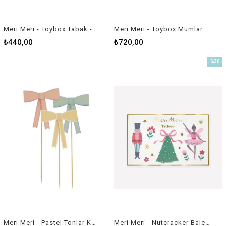
Meri Meri - Toybox Tabak - 8 Adet
Meri Meri - Toybox Mumlar - 5 Adet
₺440,00
₺720,00
%30
İndirim
%30İnd
Meri Meri - Pastel Tonlar Kurdele Pasta Süsü
Meri Meri - Nutcracker Bale Geçici Dövmeler