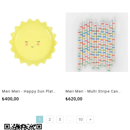
Meri Meri - Happy Sun Plates - Güneş Tabak - S
Meri Meri - Multi Stripe Candles - Multi Renkli Çizgili Mumlar (x16)
₺400,00
₺620,00
1
2
3
...
10
>