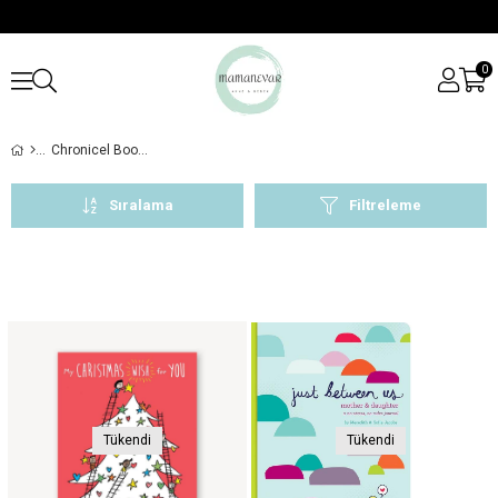
0
Chronicel Books
Sıralama
Filtreleme
Tükendi
Tükendi