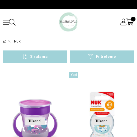
0
Nuk
Sıralama
Filtreleme
Yeni
Ürün
Tükendi
Tükendi